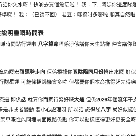
析
話你欠水呀！快啲去買個魚缸啦！ 我：下...阿媽你邊度睇返嚟㗎
話好準㗎！ 我：（已讀不回） 老豆：咪搞咁多嘢啦 順其自然啦
生說明書嘅時間表
睇時間點行運啦
八字算命
唔係淨係講你天生點樣 仲會講你
章節嘅宏觀
運勢
走向 佢係根據你嘅
陰陽
同
月份
排出來嘅 好
行
財星
運 可能係搵錢機會多咗 但都要你個本命擔得起先得㗎
際遇 即係話 就算你而家行緊好嘅
大運
但係
2026年
個
流年
干
多是非或者變動 要小心處理呀 所以話 識得睇
八字
就好似攞
道架車嘅性能同埋前面段路係點 你可以點樣揸得更好更安全