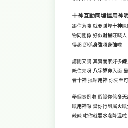
十神
互動同埋搵
用神
跟住落嚟 就要睇埋
十神
嘅
物同關係 好似
財星
旺嘅人
得起 即係
身強
唔
身強
啦
講開又講 其實而家好多
線
咪住先呀
八字算命
入面 
者
十神
搵啱
用神
你先至可
舉個實例啦 假設你係
冬天
嘅
用神
囉 當你行到屬
火
嘅
辣辣 咁你就要
水
嚟降溫啦