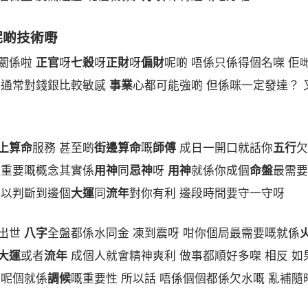
呢啲技術嘢
關係啦
正官
呀
七殺
呀
正財
呀
偏財
呢啲 唔係只係得個名㗎 佢
 通常對錢銀比較敏感
事業
心都可能強啲 但係咪一定發達？ 
上算命
服務 甚至啲
街邊算命
嘅
師傅
成日一開口就話你
五行
欠
最重要嘅概念其實係
用神
同
忌神
呀
用神
就係你成個
命盤
最需要
以判斷到邊個
大運
同
流年
對你有利 邊段時間要守一守呀
出世
八字
全盤都係水同金 凍到震呀 咁你個局最需要嘅就係
大運
或者
流年
成個人就會精神爽利 做事都順好多㗎 相反 如
 呢個就係
調候
嘅重要性 所以話 唔係個個都係欠水嘅 亂補隨