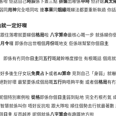
客咁 佢話自己
時辰
係下晝三點
排盤
出嚟係
申時
但計返
真太
弱同
用神
完全唔同咗 連
事業
同
姻緣
嘅睇法都要重新執過 你
強就一定好㗎
 跟住落嚟就要睇個
格局
啦
八字算命
最核心嘅一步 就係睇你
睇
月令
囉 即係你出世嗰個
月份
嘅地支 佢係咪幫緊你個
日主
」 即係有冇同你
日主
同
五行
嘅藏幹喺度撐住 有根嘅話 個底
家好多後生仔女玩
免費占卜
或者
AI算命
見到自己「身弱」就嚇
絕對好壞 最緊要係成個局嘅
五行
夠唔夠平衡 或者個
格局
有冇
呢個特別案例啦
從格
即係你個
日主
弱到貼地 完全冇根冇氣 
智慧就係叫你 唔好反抗啦 跟大隊啦 順住個勢去行就最著數
個
日主
反而越差 呢個就係
八字算命
有趣嘅地方啦