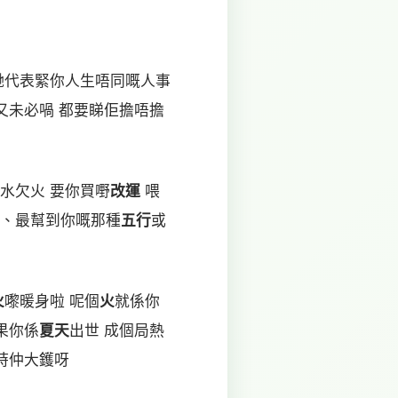
哋代表緊你人生唔同嘅人事
又未必喎 都要睇佢擔唔擔
水欠火 要你買嘢
改運
喂
、最幫到你嘅那種
五行
或
火
嚟暖身啦 呢個
火
就係你
果你係
夏天
出世 成個局熱
時仲大鑊呀