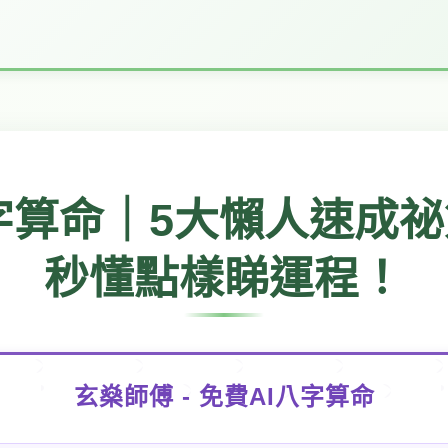
八字算命｜5大懶人速成
秒懂點樣睇運程！
玄燊師傅 - 免費AI八字算命