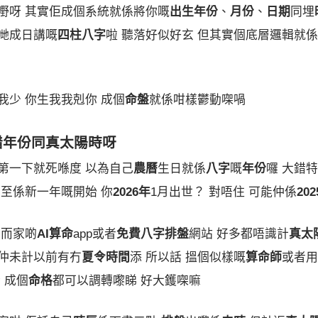
嘢呀 其實佢成個系統就係將你嘅
出生年份
、
月份
、
日期
同埋
哋成日講嘅
四柱八字
啦 聽落好似好玄 但其實個底層邏輯就
我少 你生我我剋你 成個
命盤
就係咁樣鬱動㗎喎
錯
年份
同
真太陽時
呀
第一下就死喺度 以為自己
農曆
生日就係
八字
嘅
年份
囉 大錯
至係新一年嘅開始 你
2026年
1月出世？ 對唔住 可能仲係
20
 而家啲
AI算命
app或者
免費八字排盤
網站 好多都唔識計
真太
 仲未計以前有冇
夏令時間
添 所以話 搵個似樣嘅
算命師
或者用
 成個
命格
都可以調轉嚟睇 好大鑊㗎嘛