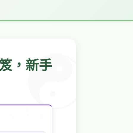
祕笈，新手