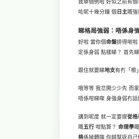
我舉個例啦 好似之前有個
咗呢十幾分鐘 個
日主
嘅強
睇
格局
強弱：唔係身
好啦 當你個
命盤
排得啱啦
定係身弱 點樣睇？ 首先
跟住就要睇
地支
有冇「根
哦等等 我岔開少少先 而
唔係咁睇㗎 身強身弱冇話
講到呢度 就一定要提
從格
嘅
五行
咁點算？
命理學
嘅
格
係掉轉㗎 你越幫返自己