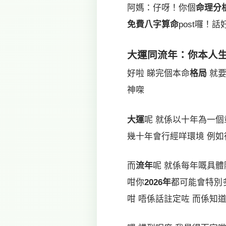
阿媽：仔呀！你個
命理分
免費八字算命
post囉！
大運
同
流年
：你本人
好啦 睇完個本命
格局
就要
神㗎
大運
呢 就係以十年為一個
幾十年會行經咩環境 例如
而
流年
呢 就係每年嘅具體
咁你
2026年
都可能會特別
咁 唔係話註定咗 而係知