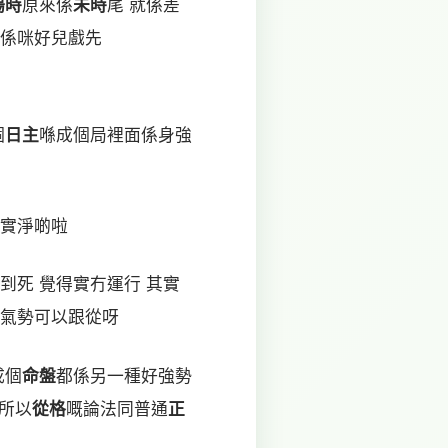
陽時
原來係
未時
尾 就係差
話係咪好兒戲先
個
日主
喺成個局裡面係身強
就實淨啲啦
到死 覺得實冇運行 其實
氣勢可以跟從呀
成個
命盤
都係另一種好強勢
 所以
從格
嘅論法同普通
正