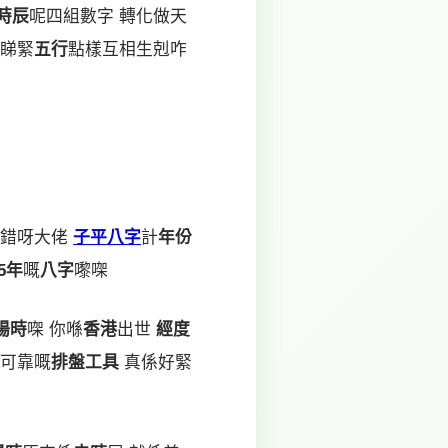
時辰
呢四組數字 轉化做天
係睇緊
五行
點樣互相生剋咋
特錯呀大佬
子平八字
計
年份
25年
嘅
八字
嚟㗎
陽時
㗎 你喺
香港
出世
經度
可靠嘅
排盤工具
真係好緊