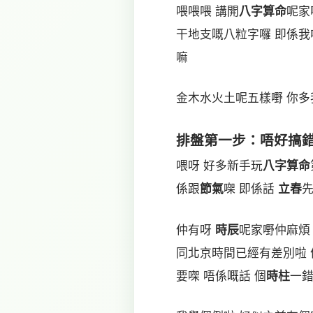
喂喂喂 講開
八字算命
呢家
干地支嘅八粒字囉 即係我
嘛
金木水火土呢五樣嘢 你多
排盤第一步：唔好搞
喂呀 好多新手玩
八字算命
係跟
節氣
㗎 即係話
立春
先
仲有呀
時辰
呢家嘢仲麻煩
同北京時間已經有差別啦
要㗎 唔係嘅話 個
時柱
一錯