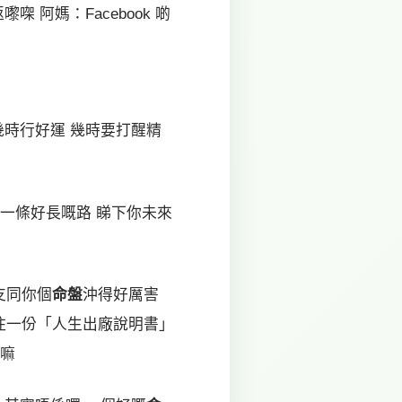
 阿媽：Facebook 啲
幾時行好運 幾時要打醒精
似一條好長嘅路 睇下你未來
支同你個
命盤
沖得好厲害
住一份「人生出廠說明書」
呀嘛