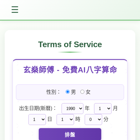
☰
Terms of Service
玄燊師傅 - 免費AI八字算命
性別：
男
女
出生日期(新曆)：
年
月
日
時
分
排盤